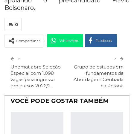
apoiando o pré-candidato Flávio
Bolsonaro.
0
WhatsApp
Facebook
Compartilhar
Twitter
Google+
>
>
Unemat abre Seleção
Grupo de estudos em
ReddIt
Pinterest
Telegram
Especial com 1.098
fundamentos da
vagas para ingresso
Abordagem Centrada
em cursos 2026/2
na Pessoa
Facebook Messenger
Viber
O email
VOCÊ PODE GOSTAR TAMBÉM