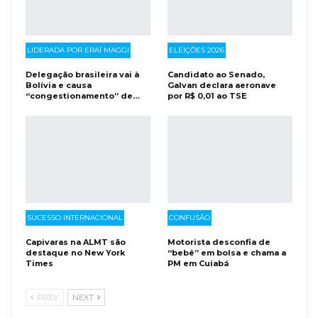
LIDERADA POR ERAÍ MAGGI
ELEIÇÕES 2026
Delegação brasileira vai à
Candidato ao Senado,
Bolívia e causa
Galvan declara aeronave
“congestionamento” de…
por R$ 0,01 ao TSE
SUCESSO INTERNACIONAL
CONFUSÃO
Capivaras na ALMT são
Motorista desconfia de
destaque no New York
“bebê” em bolsa e chama a
Times
PM em Cuiabá
PREV
NEXT