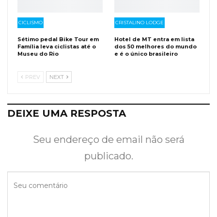
CICLISMO
CRISTALINO LODGE
Sétimo pedal Bike Tour em
Hotel de MT entra em lista
Família leva ciclistas até o
dos 50 melhores do mundo
Museu do Rio
e é o único brasileiro
PREV
NEXT
DEIXE UMA RESPOSTA
Seu endereço de email não será
publicado.