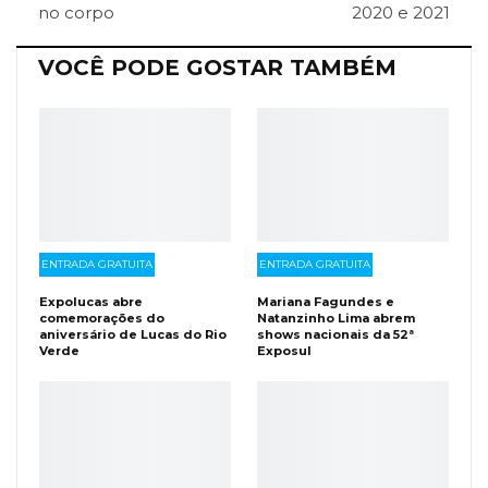
no corpo
2020 e 2021
VOCÊ PODE GOSTAR TAMBÉM
ENTRADA GRATUITA
ENTRADA GRATUITA
Expolucas abre
Mariana Fagundes e
comemorações do
Natanzinho Lima abrem
aniversário de Lucas do Rio
shows nacionais da 52ª
Verde
Exposul