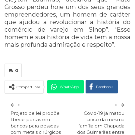
Grosso perdeu hoje um dos seus grandes
empreendedores, um homem de caráter
que ajudou a revolucionar a história do
comércio de varejo em Sinop”. “Esse
homem e sua história de vida tem a nossa
mais profunda admiração e respeito”.
0
WhatsApp
Facebook
Compartilhar
Twitter
Google+
>
>
Projeto de lei propõe
Covid-19 já matou
ReddIt
Pinterest
Telegram
liberar portas em
cinco da mesma
bancos para pessoas
família em Chapada
com metais cirúrgicos
dos Guimarães entre
Facebook Messenger
Viber
O email