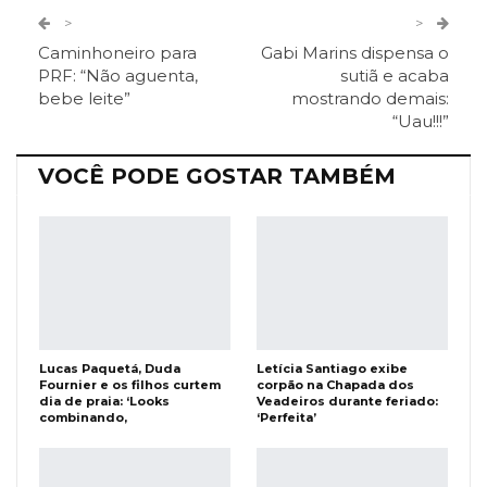
Twitter
Google+
>
>
Caminhoneiro para
Gabi Marins dispensa o
ReddIt
Pinterest
Telegram
PRF: “Não aguenta,
sutiã e acaba
bebe leite”
mostrando demais:
“Uau!!!”
Facebook Messenger
Viber
O email
VOCÊ PODE GOSTAR TAMBÉM
Lucas Paquetá, Duda
Letícia Santiago exibe
Fournier e os filhos curtem
corpão na Chapada dos
dia de praia: ‘Looks
Veadeiros durante feriado:
combinando,
‘Perfeita’