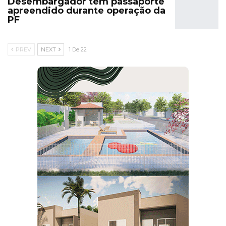
Desembargador tem passaporte
apreendido durante operação da
PF
PREV
NEXT
1 De 22