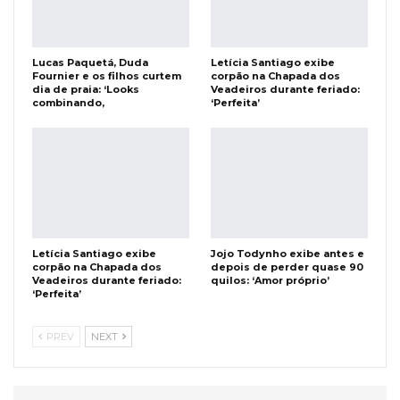
Lucas Paquetá, Duda
Letícia Santiago exibe
Fournier e os filhos curtem
corpão na Chapada dos
dia de praia: ‘Looks
Veadeiros durante feriado:
combinando,
‘Perfeita’
Letícia Santiago exibe
Jojo Todynho exibe antes e
corpão na Chapada dos
depois de perder quase 90
Veadeiros durante feriado:
quilos: ‘Amor próprio’
‘Perfeita’
PREV
NEXT