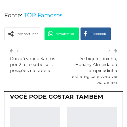
Fonte:
TOP Famosos
WhatsApp
Facebook
Compartilhar
Twitter
Google+
>
>
Cuiabá vence Santos
De biquíni fininho,
ReddIt
Pinterest
Telegram
por 2 a 1 e sobe seis
Hariany Almeida dá
posições na tabela
empinadinha
estratégica e web vai
Facebook Messenger
Viber
O email
ao delírio
VOCÊ PODE GOSTAR TAMBÉM