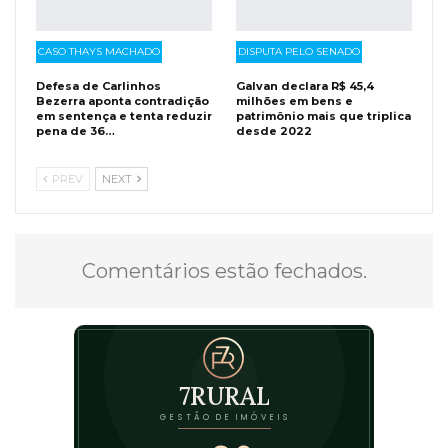
CASO THAYS MACHADO
DISPUTA PELO SENADO
Defesa de Carlinhos
Galvan declara R$ 45,4
Bezerra aponta contradição
milhões em bens e
em sentença e tenta reduzir
patrimônio mais que triplica
pena de 36…
desde 2022
PREV
NEXT
Comentários estão fechados.