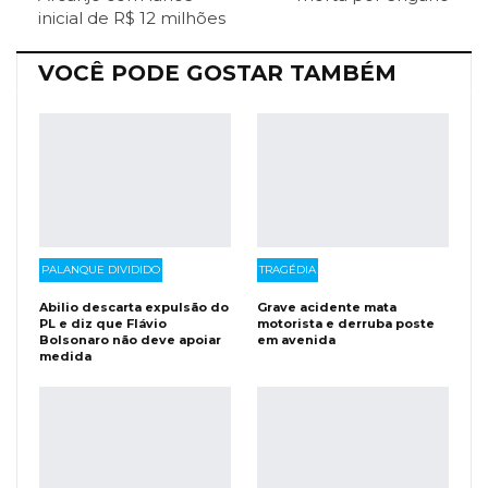
inicial de R$ 12 milhões
Facebook Messenger
Viber
O email
VOCÊ PODE GOSTAR TAMBÉM
PALANQUE DIVIDIDO
TRAGÉDIA
Abilio descarta expulsão do
Grave acidente mata
PL e diz que Flávio
motorista e derruba poste
Bolsonaro não deve apoiar
em avenida
medida