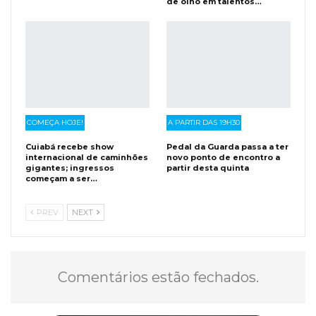
de olho em talentos…
COMEÇA HOJE!
A PARTIR DAS 19H30
Cuiabá recebe show
Pedal da Guarda passa a ter
internacional de caminhões
novo ponto de encontro a
gigantes; ingressos
partir desta quinta
começam a ser…
PREV
NEXT
Comentários estão fechados.