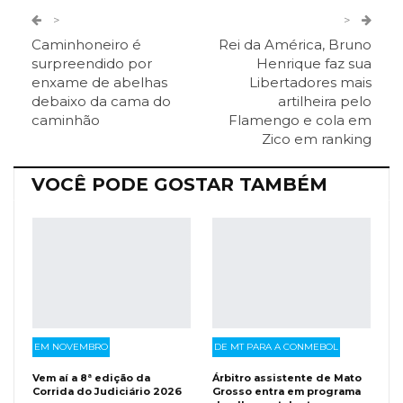
Twitter
Google+
>
>
Caminhoneiro é
Rei da América, Bruno
ReddIt
Pinterest
Telegram
surpreendido por
Henrique faz sua
enxame de abelhas
Libertadores mais
debaixo da cama do
artilheira pelo
Facebook Messenger
Viber
O email
caminhão
Flamengo e cola em
Zico em ranking
VOCÊ PODE GOSTAR TAMBÉM
EM NOVEMBRO
DE MT PARA A CONMEBOL
Vem aí a 8ª edição da
Árbitro assistente de Mato
Corrida do Judiciário 2026
Grosso entra em programa