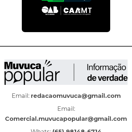
Email:
redacaomuvuca@gmail.com
Email:
Comercial.muvucapopular@gmail.com
Whats:
(65) 98148-6714