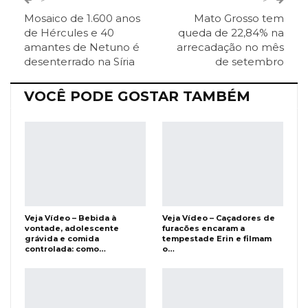
Mosaico de 1.600 anos
Mato Grosso tem
ReddIt
Pinterest
Telegram
de Hércules e 40
queda de 22,84% na
amantes de Netuno é
arrecadação no mês
desenterrado na Síria
de setembro
Facebook Messenger
Viber
O email
VOCÊ PODE GOSTAR TAMBÉM
Veja Vídeo – Bebida à
Veja Vídeo – Caçadores de
vontade, adolescente
furacões encaram a
grávida e comida
tempestade Erin e filmam
controlada: como…
o…