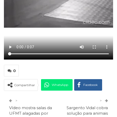
0
WhatsApp
Facebook
Compartilhar
Twitter
Google+
>
>
Vídeo mostra salas da
Sargento Vidal cobra
ReddIt
Pinterest
Telegram
UFMT alagadas por
solução para animais