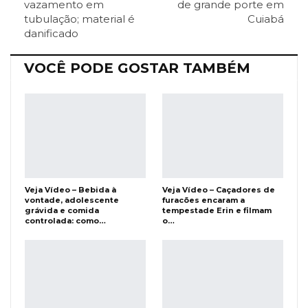
vazamento em
de grande porte em
tubulação; material é
Cuiabá
Facebook Messenger
Viber
O email
danificado
VOCÊ PODE GOSTAR TAMBÉM
Veja Vídeo – Bebida à
Veja Vídeo – Caçadores de
vontade, adolescente
furacões encaram a
grávida e comida
tempestade Erin e filmam
controlada: como…
o…