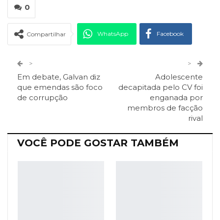
0
WhatsApp
Facebook
Compartilhar
Twitter
Google+
>
>
Em debate, Galvan diz
Adolescente
ReddIt
Pinterest
Telegram
que emendas são foco
decapitada pelo CV foi
de corrupção
enganada por
membros de facção
Facebook Messenger
Viber
O email
rival
VOCÊ PODE GOSTAR TAMBÉM