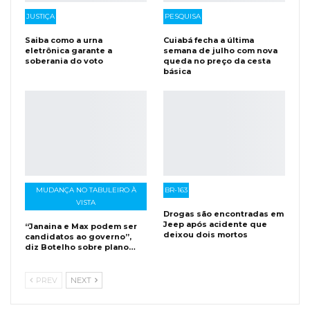
JUSTIÇA
PESQUISA
Saiba como a urna
Cuiabá fecha a última
eletrônica garante a
semana de julho com nova
soberania do voto
queda no preço da cesta
básica
MUDANÇA NO TABULEIRO À
BR-163
VISTA
Drogas são encontradas em
Jeep após acidente que
“Janaina e Max podem ser
deixou dois mortos
candidatos ao governo”,
diz Botelho sobre plano…
PREV
NEXT