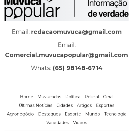
Email:
redacaomuvuca@gmail.com
Email:
Comercial.muvucapopular@gmail.com
Whats:
(65) 98148-6714
Home
Muvucadas
Política
Policial
Geral
Últimas Notícias
Cidades
Artigos
Esportes
Agronegócio
Destaques
Esporte
Mundo
Tecnologia
Variedades
Videos