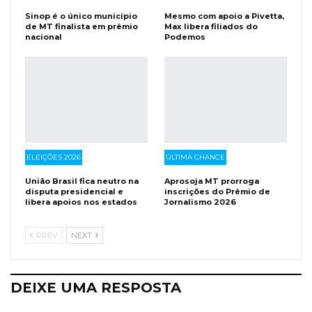
Sinop é o único município
Mesmo com apoio a Pivetta,
de MT finalista em prêmio
Max libera filiados do
nacional
Podemos
ELEIÇÕES 2026
ÚLTIMA CHANCE
União Brasil fica neutro na
Aprosoja MT prorroga
disputa presidencial e
inscrições do Prêmio de
libera apoios nos estados
Jornalismo 2026
PREV
NEXT
DEIXE UMA RESPOSTA