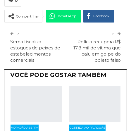
0
WhatsApp
Facebook
Compartilhar
Twitter
Google+
>
>
Sema fiscaliza
Polícia recupera R$
ReddIt
Pinterest
Telegram
estoques de peixes de
17,8 mil de vítima que
estabelecimentos
caiu em golpe do
comerciais
boleto falso
Facebook Messenger
Viber
O email
VOCÊ PODE GOSTAR TAMBÉM
VOTAÇÃO ABERTA
CORRIDA AO PAIAGUÁS