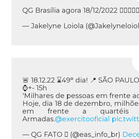
QG Brasília agora 18/12/2022 👇🏻🇧🇷🇧🇷
— Jakelyne Loiola (@Jakelyneloio
🚨 18.12.22 ⌛️49° dia! 📍 SÃO PAUL
⌚️+- 15h
'Milhares de pessoas em frente a
Hoje, dia 18 de dezembro, milhões
em frente a quartéis 
Armadas.
@exercitooficial
pic.twi
— QG FATO  (@eas_info_br)
Dece