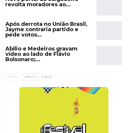
revolta moradores ao…
Após derrota no União Brasil,
Jayme contraria partido e
pede votos…
Abílio e Medeiros gravam
vídeo ao lado de Flávio
Bolsonaro;…
PREV
NEXT
1 De 27