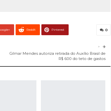
0
oogle+
ReddIt
Pinterest
er
O email
>
Gilmar Mendes autoriza retirada do Auxílio Brasil de
R$ 600 do teto de gastos