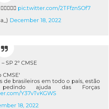
🇧🇷🇧🇷
pic.twitter.com/2TFfznSOf7
la_)
December 18, 2022
O – SP 2º CMSE
o CMSE'
 de brasileiros em todo o país, estão
pedindo ajuda das Forças
tter.com/Y37vTvKGWS
mber 18, 2022