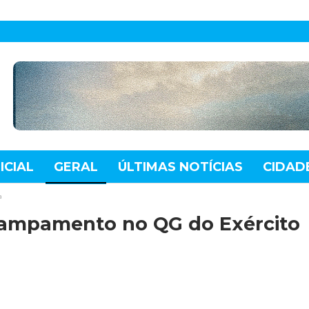
ICIAL
GERAL
ÚLTIMAS NOTÍCIAS
CIDAD
TE
MUNDO
TECNOLOGIA
VARIEDADES
a
campamento no QG do Exército