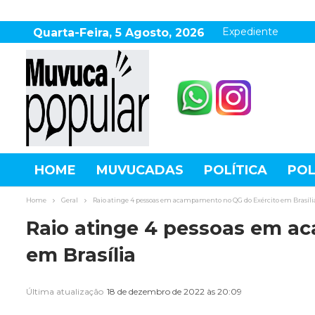
Expediente
Quarta-Feira, 5 Agosto, 2026
HOME
MUVUCADAS
POLÍTICA
POL
AGRONEGÓCIO
DESTAQUES
ESPOR
Home
Geral
Raio atinge 4 pessoas em acampamento no QG do Exército em Brasíli
Raio atinge 4 pessoas em a
em Brasília
Última atualização
18 de dezembro de 2022 às 20:09