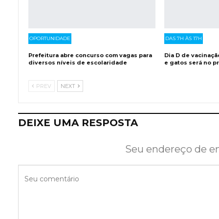
OPORTUNIDADE
DAS 7H ÀS 17H
Prefeitura abre concurso com vagas para
Dia D de vacinação
diversos níveis de escolaridade
e gatos será no 
PREV
NEXT
DEIXE UMA RESPOSTA
Seu endereço de em