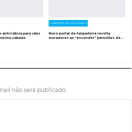
CONSTRUÇÃO POLÊMICA
 antirrábica para cães
Novo portal da Salgadeira revolta
próximo sábado
moradores ao “esconder” paredões de…
ail não será publicado.