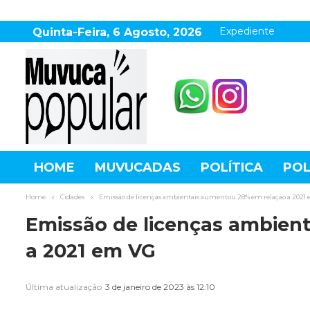
Expediente
Quinta-Feira, 6 Agosto, 2026
HOME
MUVUCADAS
POLÍTICA
POL
AGRONEGÓCIO
DESTAQUES
ESPOR
Home
Cidades
Emissão de licenças ambientais aumentou 28% em relação a 2021
Emissão de licenças ambien
a 2021 em VG
Última atualização
3 de janeiro de 2023 às 12:10