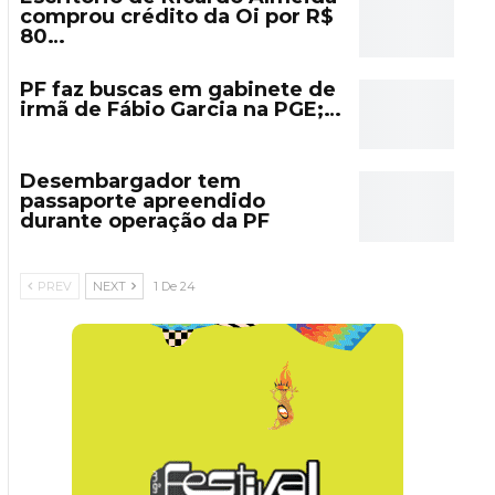
comprou crédito da Oi por R$
80…
PF faz buscas em gabinete de
irmã de Fábio Garcia na PGE;…
Desembargador tem
passaporte apreendido
durante operação da PF
PREV
NEXT
1 De 24