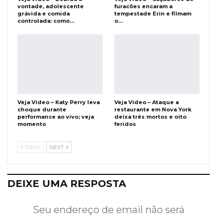
vontade, adolescente
furacões encaram a
grávida e comida
tempestade Erin e filmam
controlada: como…
o…
Veja Vídeo – Katy Perry leva
Veja Vídeo – Ataque a
choque durante
restaurante em Nova York
performance ao vivo; veja
deixa três mortos e oito
momento
feridos
PREV
NEXT
DEIXE UMA RESPOSTA
Seu endereço de email não será