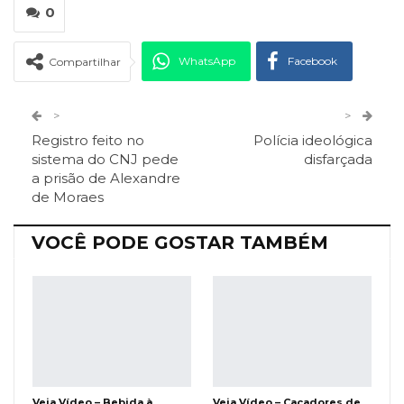
0
WhatsApp
Facebook
Compartilhar
Twitter
Google+
>
>
Registro feito no
Polícia ideológica
ReddIt
Pinterest
Telegram
sistema do CNJ pede
disfarçada
a prisão de Alexandre
de Moraes
Facebook Messenger
Viber
O email
VOCÊ PODE GOSTAR TAMBÉM
Veja Vídeo – Bebida à
Veja Vídeo – Caçadores de