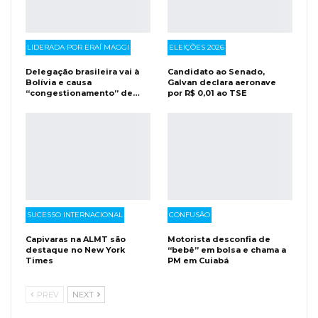
LIDERADA POR ERAÍ MAGGI
ELEIÇÕES 2026
Delegação brasileira vai à
Candidato ao Senado,
Bolívia e causa
Galvan declara aeronave
“congestionamento” de…
por R$ 0,01 ao TSE
SUCESSO INTERNACIONAL
CONFUSÃO
Capivaras na ALMT são
Motorista desconfia de
destaque no New York
“bebê” em bolsa e chama a
Times
PM em Cuiabá
PREV
NEXT