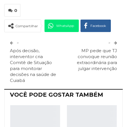
0
WhatsApp
Facebook
Compartilhar
Twitter
Google+
>
>
Após decisão,
MP pede que TJ
ReddIt
Pinterest
Telegram
interventor cria
convoque reunião
Comitê de Situação
extraordinária para
para monitorar
julgar intervenção
Facebook Messenger
Viber
O email
decisões na saúde de
Cuiabá
VOCÊ PODE GOSTAR TAMBÉM