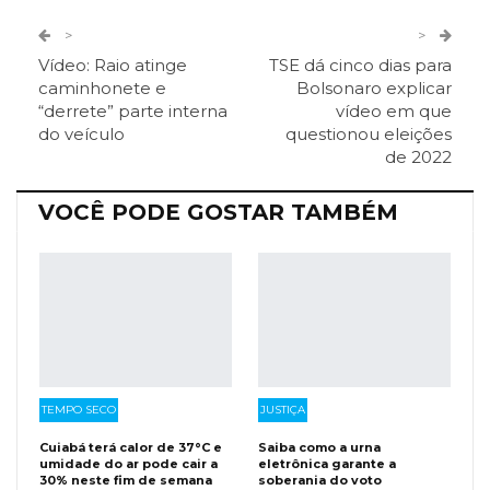
Twitter
Google+
>
>
Vídeo: Raio atinge
TSE dá cinco dias para
ReddIt
Pinterest
Telegram
caminhonete e
Bolsonaro explicar
“derrete” parte interna
vídeo em que
do veículo
questionou eleições
Facebook Messenger
Viber
O email
de 2022
VOCÊ PODE GOSTAR TAMBÉM
TEMPO SECO
JUSTIÇA
Cuiabá terá calor de 37°C e
Saiba como a urna
umidade do ar pode cair a
eletrônica garante a
30% neste fim de semana
soberania do voto