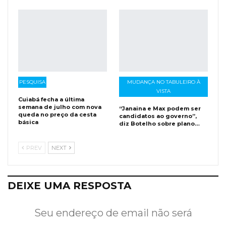
PESQUISA
MUDANÇA NO TABULEIRO À
VISTA
Cuiabá fecha a última
semana de julho com nova
“Janaina e Max podem ser
queda no preço da cesta
candidatos ao governo”,
básica
diz Botelho sobre plano…
PREV
NEXT
DEIXE UMA RESPOSTA
Seu endereço de email não será