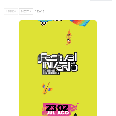
PREV
NEXT
1 De 13