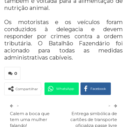
também é voltada para a alimentação de
nutrição animal.
Os motoristas e os veículos foram
conduzidos à delegacia e devem
responder por crimes contra a ordem
tributária. O Batalhão Fazendário foi
acionado para todas as medidas
administrativas cabíveis.
0
WhatsApp
Facebook
Compartilhar
Twitter
Google+
>
>
Calem a boca que
Entrega simbólica de
ReddIt
Pinterest
Telegram
tem uma mulher
cartões de transporte
falando!
oficializa passe livre