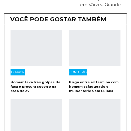
em Várzea Grande
Facebook Messenger
Viber
O email
VOCÊ PODE GOSTAR TAMBÉM
HORROR
CONFUSÃO
Homem leva três golpes de
Briga entre ex termina com
faca e procura socorro na
homem esfaqueado e
casa da ex
mulher ferida em Cuiabá