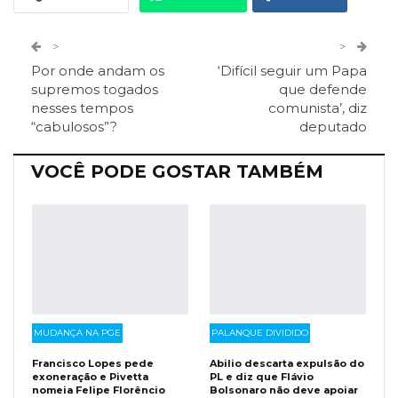
Twitter
Google+
>
>
Por onde andam os
‘Difícil seguir um Papa
ReddIt
Pinterest
Telegram
supremos togados
que defende
nesses tempos
comunista’, diz
“cabulosos”?
deputado
Facebook Messenger
Viber
O email
VOCÊ PODE GOSTAR TAMBÉM
MUDANÇA NA PGE
PALANQUE DIVIDIDO
Francisco Lopes pede
Abilio descarta expulsão do
exoneração e Pivetta
PL e diz que Flávio
nomeia Felipe Florêncio
Bolsonaro não deve apoiar