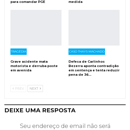
para comandar PGE
medida
TRAGÉDIA
CASO THAYS MACHADO
Grave acidente mata
Defesa de Carlinhos
motorista e derruba poste
Bezerra aponta contradição
em avenida
em sentença e tenta reduzir
pena de 36…
PREV
NEXT
DEIXE UMA RESPOSTA
Seu endereço de email não será