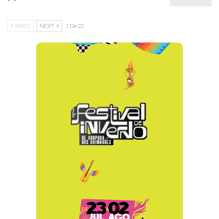
PREV
NEXT
1 De 22