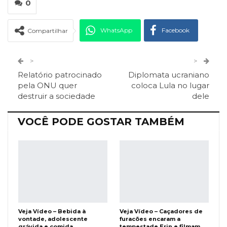
0
WhatsApp
Facebook
Compartilhar
Twitter
Google+
>
>
Relatório patrocinado
Diplomata ucraniano
ReddIt
Pinterest
Telegram
pela ONU quer
coloca Lula no lugar
destruir a sociedade
dele
Facebook Messenger
Viber
O email
VOCÊ PODE GOSTAR TAMBÉM
Veja Vídeo – Bebida à
Veja Vídeo – Caçadores de
vontade, adolescente
furacões encaram a
grávida e comida
tempestade Erin e filmam