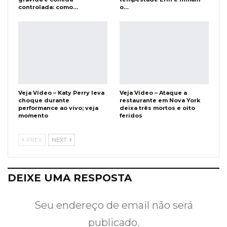
controlada: como…
o…
Veja Vídeo – Katy Perry leva
Veja Vídeo – Ataque a
choque durante
restaurante em Nova York
performance ao vivo; veja
deixa três mortos e oito
momento
feridos
PREV
NEXT
DEIXE UMA RESPOSTA
Seu endereço de email não será
publicado.