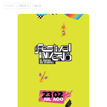
PREV
NEXT
1 De 14