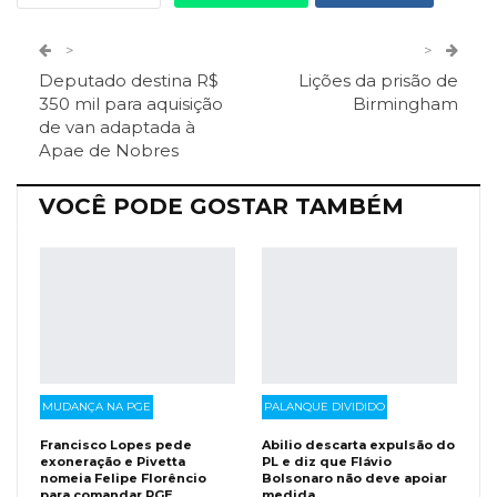
Twitter
Google+
>
>
Deputado destina R$
Lições da prisão de
ReddIt
Pinterest
Telegram
350 mil para aquisição
Birmingham
de van adaptada à
Apae de Nobres
Facebook Messenger
Viber
O email
VOCÊ PODE GOSTAR TAMBÉM
MUDANÇA NA PGE
PALANQUE DIVIDIDO
Francisco Lopes pede
Abilio descarta expulsão do
exoneração e Pivetta
PL e diz que Flávio
nomeia Felipe Florêncio
Bolsonaro não deve apoiar
para comandar PGE
medida