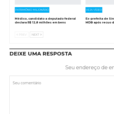
PATRIMÔNIO MILIONÁRIO
VEJA VÍDEO
Médico, candidato a deputado federal
Ex-prefeita de S
declara R$ 12,8 milhões em bens
MDB após recuo d
PREV
NEXT
DEIXE UMA RESPOSTA
Seu endereço de em