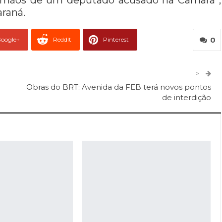
as mãos de um deputado acusado na Câmara”,
raná.
0
oogle+
ReddIt
Pinterest
er
O email
>
Obras do BRT: Avenida da FEB terá novos pontos
de interdição