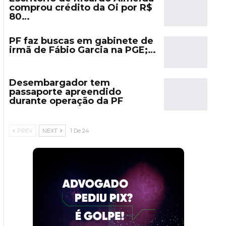
comprou crédito da Oi por R$
80…
PF faz buscas em gabinete de
irmã de Fábio Garcia na PGE;…
Desembargador tem
passaporte apreendido
durante operação da PF
PREV
NEXT
1 De 24