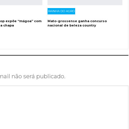
RAINHA DO AGRO
inop expõe “mágoa” com
Mato-grossense ganha concurso
a chapa
nacional de beleza country
ail não será publicado.