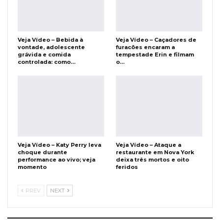
Veja Vídeo – Bebida à
Veja Vídeo – Caçadores de
vontade, adolescente
furacões encaram a
grávida e comida
tempestade Erin e filmam
controlada: como…
o…
Veja Vídeo – Katy Perry leva
Veja Vídeo – Ataque a
choque durante
restaurante em Nova York
performance ao vivo; veja
deixa três mortos e oito
momento
feridos
PREV
NEXT