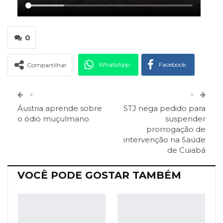
0
WhatsApp
Facebook
Compartilhar
Twitter
Google+
>
>
Áustria aprende sobre
STJ nega pedido para
ReddIt
Pinterest
Telegram
o ódio muçulmano
suspender
prorrogação de
intervenção na Saúde
Facebook Messenger
Viber
O email
de Cuiabá
VOCÊ PODE GOSTAR TAMBÉM