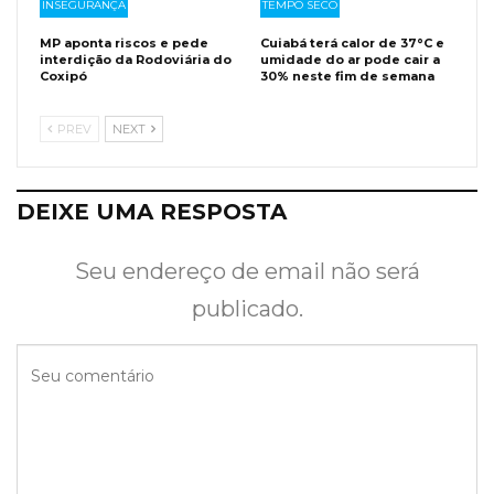
INSEGURANÇA
TEMPO SECO
MP aponta riscos e pede
Cuiabá terá calor de 37°C e
interdição da Rodoviária do
umidade do ar pode cair a
Coxipó
30% neste fim de semana
PREV
NEXT
DEIXE UMA RESPOSTA
Seu endereço de email não será
publicado.