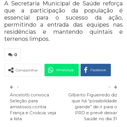
A Secretaria Municipal de Saúde reforça
que a participação da população é
essencial para o sucesso da ação,
permitindo a entrada das equipes nas
residências e mantendo quintais e
terrenos limpos.
0
WhatsApp
Facebook
Compartilhar
Twitter
Google+
>
>
Ancelotti convoca
Gilberto Figueiredo diz
ReddIt
Pinterest
Telegram
Seleção para
que há “possibilidade
amistosos contra
grande” de ir para o
França e Croácia; veja
PRD e prevê deixar
Facebook Messenger
Viber
O email
a lista
Saúde no dia 31