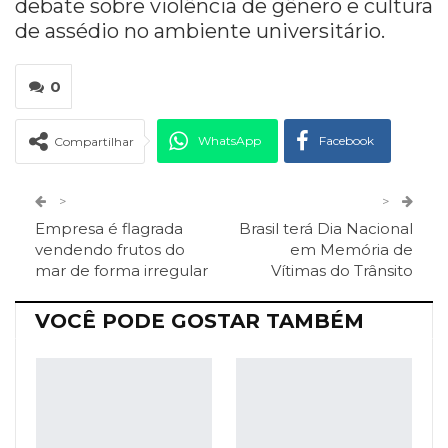
debate sobre violência de gênero e cultura
de assédio no ambiente universitário.
0
WhatsApp
Facebook
Compartilhar
Twitter
Google+
>
>
Empresa é flagrada
Brasil terá Dia Nacional
ReddIt
Pinterest
Telegram
vendendo frutos do
em Memória de
mar de forma irregular
Vítimas do Trânsito
Facebook Messenger
Viber
O email
VOCÊ PODE GOSTAR TAMBÉM