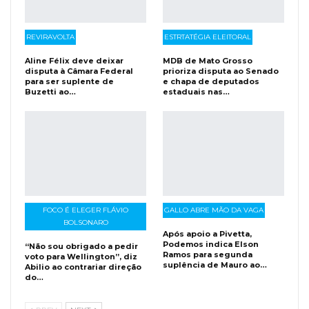
REVIRAVOLTA
ESTRTATÉGIA ELEITORAL
Aline Félix deve deixar
MDB de Mato Grosso
disputa à Câmara Federal
prioriza disputa ao Senado
para ser suplente de
e chapa de deputados
Buzetti ao…
estaduais nas…
FOCO É ELEGER FLÁVIO
GALLO ABRE MÃO DA VAGA
BOLSONARO
Após apoio a Pivetta,
Podemos indica Elson
“Não sou obrigado a pedir
Ramos para segunda
voto para Wellington”, diz
suplência de Mauro ao…
Abilio ao contrariar direção
do…