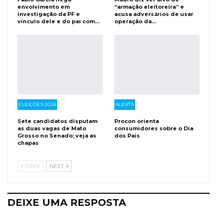
envolvimento em
“armação eleitoreira” e
investigação da PF e
acusa adversários de usar
vínculo dele e do pai com…
operação da…
ELEIÇÕES 2026
ALERTA
Sete candidatos disputam
Procon orienta
as duas vagas de Mato
consumidores sobre o Dia
Grosso no Senado; veja as
dos Pais
chapas
PREV
NEXT
DEIXE UMA RESPOSTA