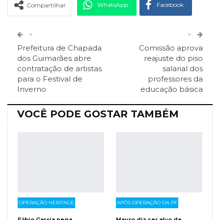
WhatsApp
Facebook
Compartilhar
Twitter
Google+
>
>
Prefeitura de Chapada
Comissão aprova
ReddIt
Pinterest
Telegram
dos Guimarães abre
reajuste do piso
contratação de artistas
salarial dos
para o Festival de
professores da
Facebook Messenger
Viber
O email
Inverno
educação básica
VOCÊ PODE GOSTAR TAMBÉM
OPERAÇÃO HERITAGE
APÓS OPERAÇÃO DA PF
Fábio Garcia nega
Mauro diz ser alvo de