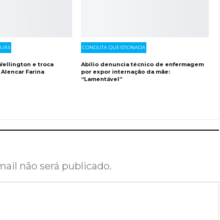
GUÁS
CONDUTA QUESTIONADA
ellington e troca
Abílio denuncia técnico de enfermagem
 Alencar Farina
por expor internação da mãe:
“Lamentável”
ail não será publicado.