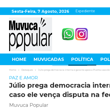
Expediente
Sexta-Feira, 7 Agosto, 2026
HOME
MUVUCADAS
POLÍTICA
POL
AGRONEGÓCIO
DESTAQUES
ESPOR
Home
Destaques
Júlio prega democracia interna e garante apoio a Pivetta caso el
PAZ E AMOR
Júlio prega democracia inter
caso ele vença disputa na f
Muvuca Popular