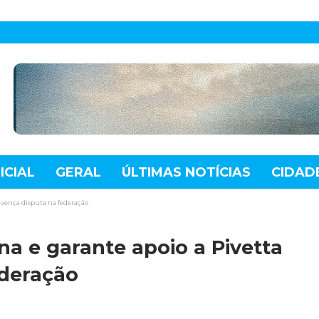
ICIAL
GERAL
ÚLTIMAS NOTÍCIAS
CIDAD
TE
MUNDO
TECNOLOGIA
VARIEDADES
e vença disputa na federação
na e garante apoio a Pivetta
ederação