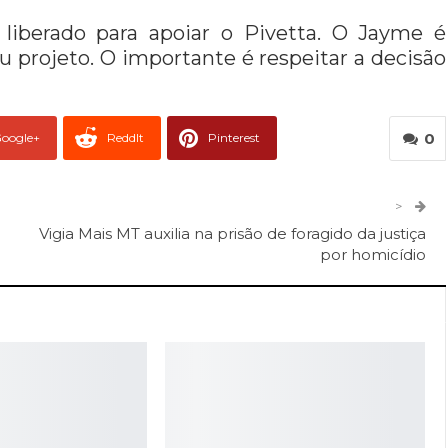
 liberado para apoiar o Pivetta. O Jayme é
u projeto. O importante é respeitar a decisão
0
oogle+
ReddIt
Pinterest
er
O email
>
Vigia Mais MT auxilia na prisão de foragido da justiça
por homicídio