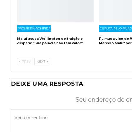
PROMESSA ROMPIDA
DISPUTA PELO PAIA
Maluf acusa Wellington de traição e
PL muda vice de W
dispara: “Sua palavra não tem valor”
Marcelo Maluf por
PREV
NEXT
DEIXE UMA RESPOSTA
Seu endereço de em