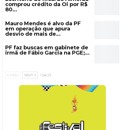
comprou crédito da Oi por R$
80…
Mauro Mendes é alvo da PF
em operação que apura
desvio de mais de…
PF faz buscas em gabinete de
irmã de Fábio Garcia na PGE;…
PREV
NEXT
1 De 23