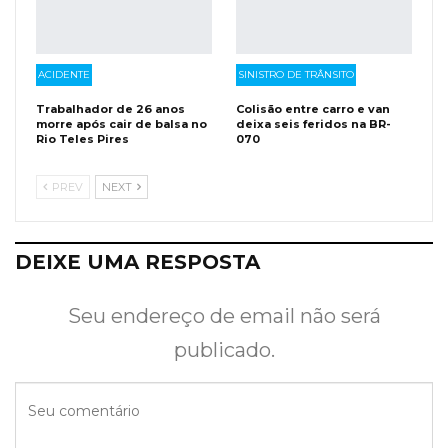
ACIDENTE
SINISTRO DE TRÂNSITO
Trabalhador de 26 anos
Colisão entre carro e van
morre após cair de balsa no
deixa seis feridos na BR-
Rio Teles Pires
070
PREV
NEXT
DEIXE UMA RESPOSTA
Seu endereço de email não será
publicado.