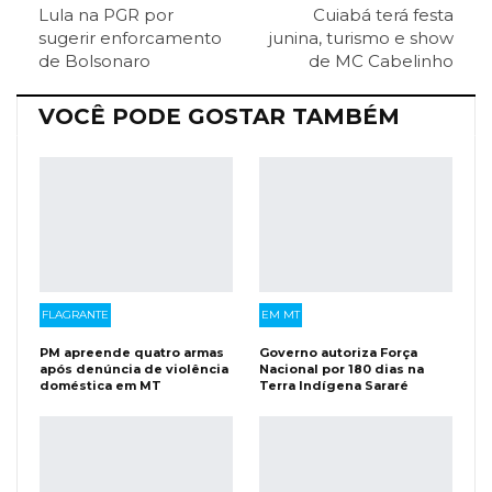
ReddIt
Pinterest
Telegram
Lula na PGR por
Cuiabá terá festa
sugerir enforcamento
junina, turismo e show
de Bolsonaro
de MC Cabelinho
Facebook Messenger
Viber
O email
VOCÊ PODE GOSTAR TAMBÉM
FLAGRANTE
EM MT
PM apreende quatro armas
Governo autoriza Força
após denúncia de violência
Nacional por 180 dias na
doméstica em MT
Terra Indígena Sararé