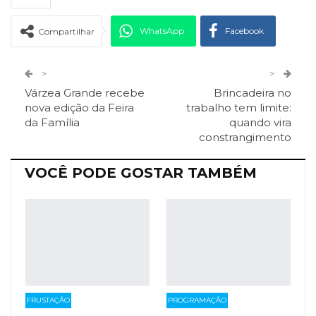
WhatsApp
Facebook
Compartilhar
Twitter
Google+
>
>
Várzea Grande recebe
Brincadeira no
ReddIt
Pinterest
Telegram
nova edição da Feira
trabalho tem limite:
da Família
quando vira
constrangimento
Facebook Messenger
Viber
O email
VOCÊ PODE GOSTAR TAMBÉM
FRUSTAÇÃO
PROGRAMAÇÃO