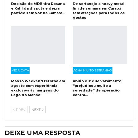
Decisão do MDB tira Rosana
De sertanejo a heavy metal,
e Kalil da disputa e deixa
fim de semana em Cuiabá
partido sem voz na Câmara…
tem atrações para todos os
gostos
VEJA DATA
ACHA MUITO ESTRANHO
Manso Weekend retorna em
Abilio diz que vazamento
agosto com experiência
“prejudicou muito a
exclusiva às margens do
seriedade” de operação
Lago do Manso
contra…
PREV
NEXT
DEIXE UMA RESPOSTA