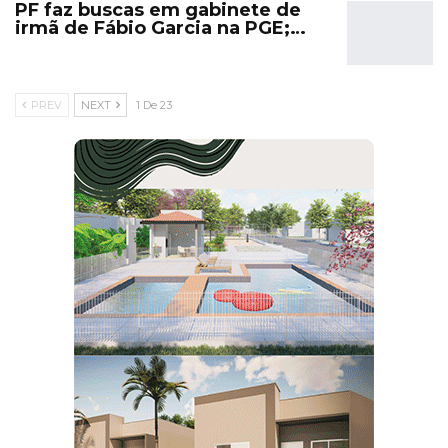
PF faz buscas em gabinete de
irmã de Fábio Garcia na PGE;…
PREV
NEXT
1 De 23