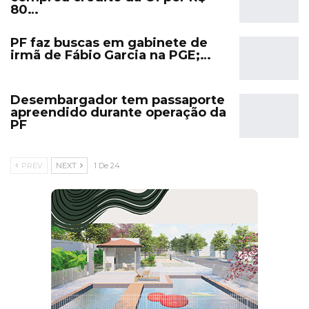
80…
PF faz buscas em gabinete de
irmã de Fábio Garcia na PGE;…
Desembargador tem passaporte
apreendido durante operação da
PF
PREV
NEXT
1 De 24