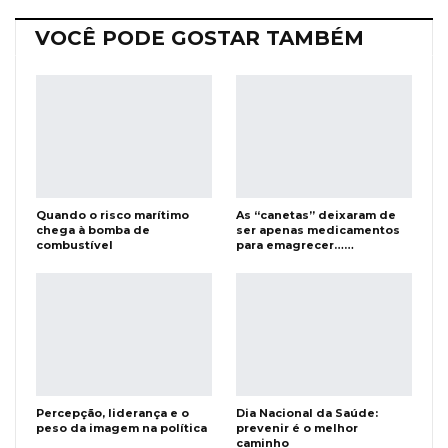
VOCÊ PODE GOSTAR TAMBÉM
Quando o risco marítimo
As “canetas” deixaram de
chega à bomba de
ser apenas medicamentos
combustível
para emagrecer……
Percepção, liderança e o
Dia Nacional da Saúde:
peso da imagem na política
prevenir é o melhor
caminho