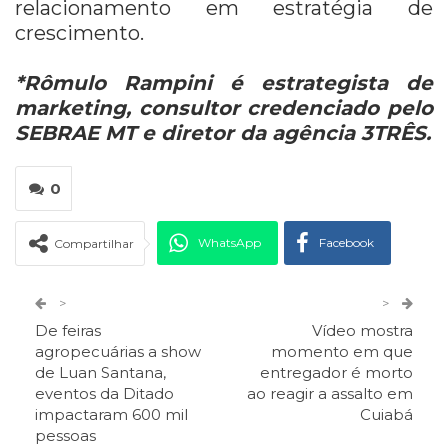
relacionamento em estratégia de
crescimento.
*Rômulo Rampini é estrategista de
marketing, consultor credenciado pelo
SEBRAE MT e diretor da agência 3TRÊS.
0
WhatsApp
Facebook
Compartilhar
Twitter
Google+
>
>
De feiras
Vídeo mostra
ReddIt
Pinterest
Telegram
agropecuárias a show
momento em que
de Luan Santana,
entregador é morto
eventos da Ditado
ao reagir a assalto em
Facebook Messenger
Viber
O email
impactaram 600 mil
Cuiabá
pessoas