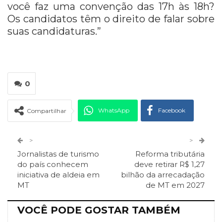
você faz uma convenção das 17h às 18h?
Os candidatos têm o direito de falar sobre
suas candidaturas.”
0
WhatsApp
Facebook
Compartilhar
Twitter
Google+
>
>
Jornalistas de turismo
Reforma tributária
ReddIt
Pinterest
Telegram
do país conhecem
deve retirar R$ 1,27
iniciativa de aldeia em
bilhão da arrecadação
MT
de MT em 2027
Facebook Messenger
Viber
O email
VOCÊ PODE GOSTAR TAMBÉM