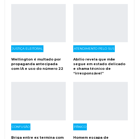
JUSTIÇA ELEITORAL
ATENDIMENTO PELO SUS
Wellington é multado por
Abílio revela que mãe
propaganda antecipada
segue em estado delicado
com IA e uso do número 22
e chama técnico de
“irresponsável”
CONFUSÃO
PÂNICO
Briga entre ex termina com
Homem escapa de