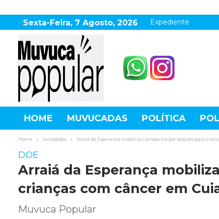
Expediente
Sexta-Feira, 7 Agosto, 2026
HOME
MUVUCADAS
POLÍTICA
POL
AGRONEGÓCIO
DESTAQUES
ESPOR
Home
Variedades
Arraiá da Esperança mobiliza campanha por doações para cria
DOE
Arraiá da Esperança mobili
crianças com câncer em Cui
Muvuca Popular