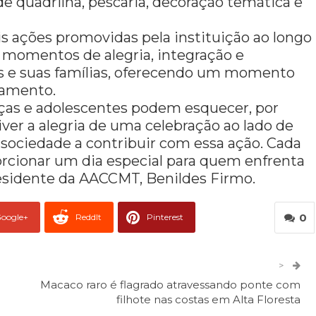
 quadrilha, pescaria, decoração temática e
is ações promovidas pela instituição ao longo
 momentos de alegria, integração e
es e suas famílias, oferecendo um momento
tamento.
as e adolescentes podem esquecer, por
iver a alegria de uma celebração ao lado de
a sociedade a contribuir com essa ação. Cada
porcionar um dia especial para quem enfrenta
presidente da AACCMT, Benildes Firmo.
0
oogle+
ReddIt
Pinterest
er
O email
>
Macaco raro é flagrado atravessando ponte com
filhote nas costas em Alta Floresta