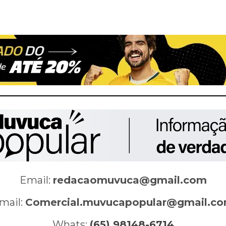
Email:
redacaomuvuca@gmail.com
mail:
Comercial.muvucapopular@gmail.c
Whats:
(65) 98148-6714