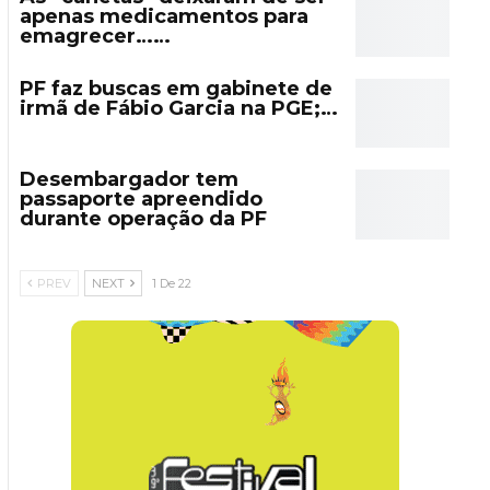
apenas medicamentos para
emagrecer……
PF faz buscas em gabinete de
irmã de Fábio Garcia na PGE;…
Desembargador tem
passaporte apreendido
durante operação da PF
PREV
NEXT
1 De 22