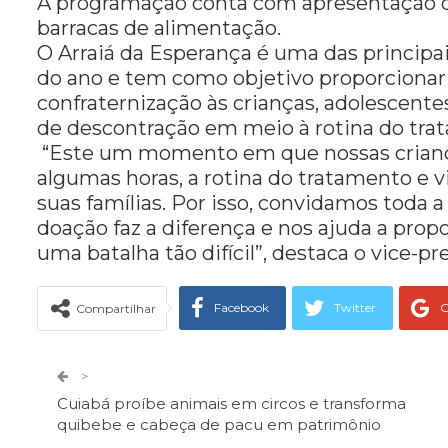
A programação conta com apresentação de
barracas de alimentação.
O Arraiá da Esperança é uma das principa
do ano e tem como objetivo proporcionar
confraternização às crianças, adolescent
de descontração em meio à rotina do tra
“Este um momento em que nossas crianç
algumas horas, a rotina do tratamento e v
suas famílias. Por isso, convidamos toda 
doação faz a diferença e nos ajuda a pro
uma batalha tão difícil”, destaca o vice-
Facebook
Twitter
G
Compartilhar
Telegram
Facebook Messeng
>
Cuiabá proíbe animais em circos e transforma
quibebe e cabeça de pacu em patrimônio