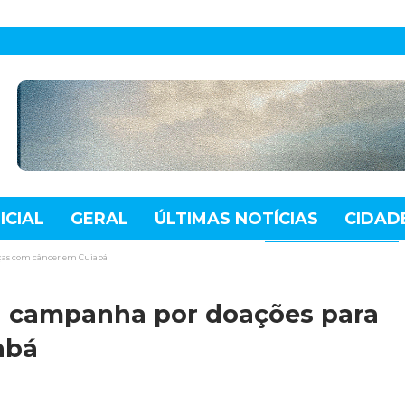
ICIAL
GERAL
ÚLTIMAS NOTÍCIAS
CIDAD
TE
MUNDO
TECNOLOGIA
VARIEDADES
nças com câncer em Cuiabá
za campanha por doações para
abá