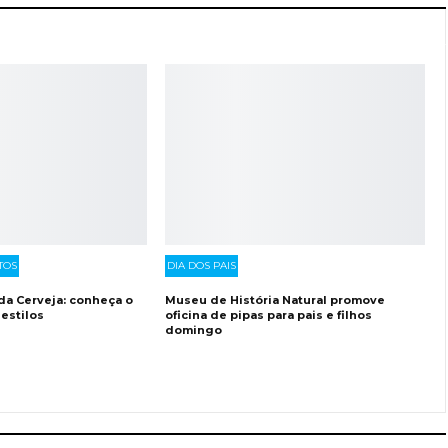
TOS
DIA DOS PAIS
 da Cerveja: conheça o
Museu de História Natural promove
 estilos
oficina de pipas para pais e filhos
domingo