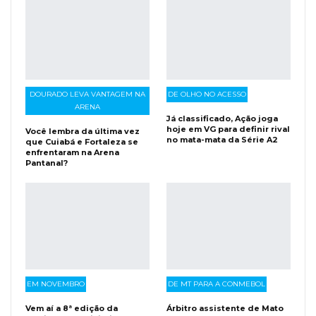
DOURADO LEVA VANTAGEM NA
DE OLHO NO ACESSO
ARENA
Já classificado, Ação joga
hoje em VG para definir rival
Você lembra da última vez
no mata-mata da Série A2
que Cuiabá e Fortaleza se
enfrentaram na Arena
Pantanal?
EM NOVEMBRO
DE MT PARA A CONMEBOL
Vem aí a 8ª edição da
Árbitro assistente de Mato