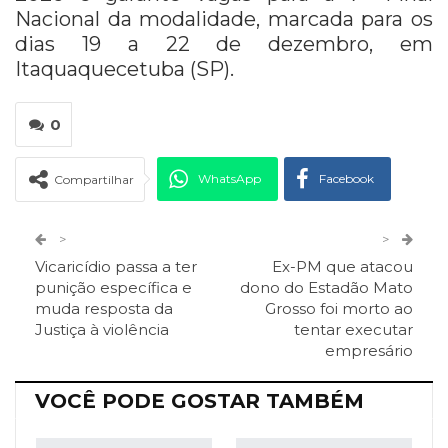
Nacional da modalidade, marcada para os
dias 19 a 22 de dezembro, em
Itaquaquecetuba (SP).
0
WhatsApp
Facebook
Compartilhar
Twitter
Google+
>
>
Vicaricídio passa a ter
Ex-PM que atacou
ReddIt
Pinterest
Telegram
punição específica e
dono do Estadão Mato
muda resposta da
Grosso foi morto ao
Justiça à violência
tentar executar
Facebook Messenger
Viber
O email
empresário
VOCÊ PODE GOSTAR TAMBÉM