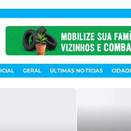
ICIAL
GERAL
ÚLTIMAS NOTÍCIAS
CIDAD
TE
MUNDO
TECNOLOGIA
VARIEDADES