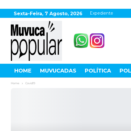
Expediente
Sexta-Feira, 7 Agosto, 2026
HOME
MUVUCADAS
POLÍTICA
POL
AGRONEGÓCIO
DESTAQUES
ESPOR
Home
Covid19