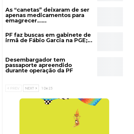
As “canetas” deixaram de ser
apenas medicamentos para
emagrecer……
PF faz buscas em gabinete de
irmã de Fábio Garcia na PGE;…
Desembargador tem
passaporte apreendido
durante operação da PF
PREV
NEXT
1 De 23