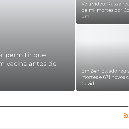
Veja vídeo: Rússia re
de mil mortes por Co
um…
or permitir que
em vacina antes de
Em 24h, Estado regist
mortes e 671 novos c
Covid