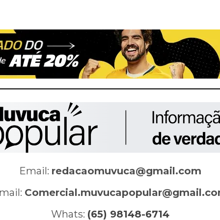
Email:
redacaomuvuca@gmail.com
mail:
Comercial.muvucapopular@gmail.c
Whats:
(65) 98148-6714