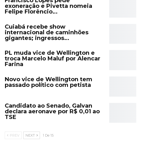
Francisco Lopes pede
exoneração e Pivetta nomeia
Felipe Florêncio…
Cuiabá recebe show
internacional de caminhões
gigantes; ingressos…
PL muda vice de Wellington e
troca Marcelo Maluf por Alencar
Farina
Novo vice de Wellington tem
passado político com petista
Candidato ao Senado, Galvan
declara aeronave por R$ 0,01 ao
TSE
PREV
NEXT
1 De 15