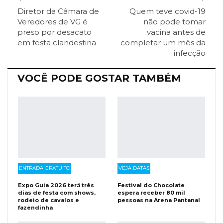
Diretor da Câmara de
Quem teve covid-19
ReddIt
Pinterest
Telegram
Veredores de VG é
não pode tomar
preso por desacato
vacina antes de
em festa clandestina
completar um mês da
Facebook Messenger
Viber
O email
infecção
VOCÊ PODE GOSTAR TAMBÉM
ENTRADA GRATUITO
VEJA DATAS
Expo Guia 2026 terá três
Festival do Chocolate
dias de festa com shows,
espera receber 80 mil
rodeio de cavalos e
pessoas na Arena Pantanal
fazendinha