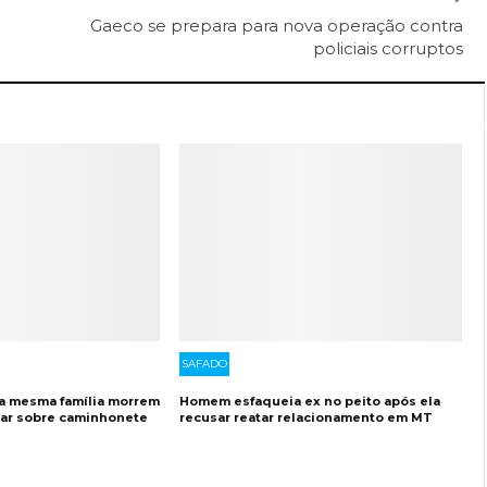
Gaeco se prepara para nova operação contra
policiais corruptos
SAFADO
a mesma família morrem
Homem esfaqueia ex no peito após ela
bar sobre caminhonete
recusar reatar relacionamento em MT