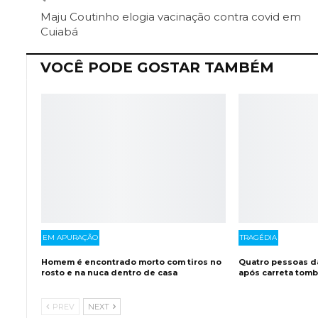
Maju Coutinho elogia vacinação contra covid em
Cuiabá
VOCÊ PODE GOSTAR TAMBÉM
EM APURAÇÃO
TRAGÉDIA
Homem é encontrado morto com tiros no
Quatro pessoas d
rosto e na nuca dentro de casa
após carreta tom
PREV
NEXT