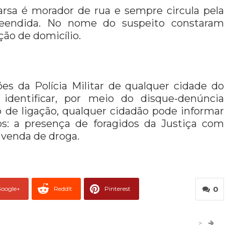
rsa é morador de rua e sempre circula pela
preendida. No nome do suspeito constaram
ção de domicílio.
es da Polícia Militar de qualquer cidade do
 identificar, por meio do disque-denúncia
 de ligação, qualquer cidadão pode informar
os: a presença de foragidos da Justiça com
venda de droga.
0
oogle+
ReddIt
Pinterest
er
O email
>