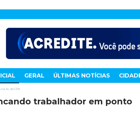
ICIAL
GERAL
ÚLTIMAS NOTÍCIAS
CIDAD
TE
MUNDO
TECNOLOGIA
VARIEDADES
 na Av. do CPA
ncando trabalhador em ponto