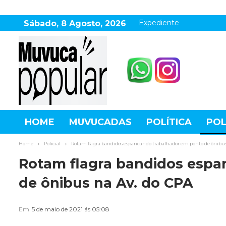
Expediente
Sábado, 8 Agosto, 2026
HOME
MUVUCADAS
POLÍTICA
POL
AGRONEGÓCIO
DESTAQUES
ESPOR
Home
Policial
Rotam flagra bandidos espancando trabalhador em ponto de ônibus
Rotam flagra bandidos espa
de ônibus na Av. do CPA
Em
5 de maio de 2021 ás 05:08