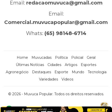
Email:
redacaomuvuca@gmail.com
Email:
Comercial.muvucapopular@gmail.com
Whats:
(65) 98148-6714
Home
Muvucadas
Política
Policial
Geral
Últimas Notícias
Cidades
Artigos
Esportes
Agronegócio
Destaques
Esporte
Mundo
Tecnologia
Variedades
Videos
© 2026 - Muvuca Popular. Todos os direitos reservados.
x