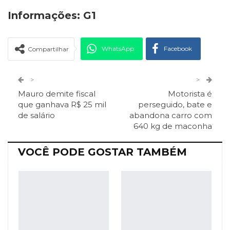
Informações: G1
WhatsApp
Facebook
Compartilhar
Twitter
Google+
>
>
Mauro demite fiscal
Motorista é
ReddIt
Pinterest
Telegram
que ganhava R$ 25 mil
perseguido, bate e
de salário
abandona carro com
640 kg de maconha
Facebook Messenger
Viber
O email
VOCÊ PODE GOSTAR TAMBÉM