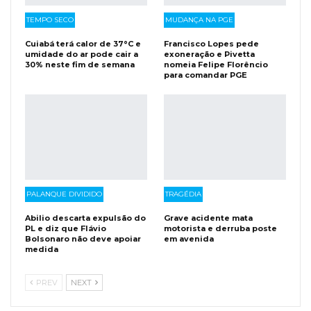
TEMPO SECO
MUDANÇA NA PGE
Cuiabá terá calor de 37°C e
Francisco Lopes pede
umidade do ar pode cair a
exoneração e Pivetta
30% neste fim de semana
nomeia Felipe Florêncio
para comandar PGE
PALANQUE DIVIDIDO
TRAGÉDIA
Abilio descarta expulsão do
Grave acidente mata
PL e diz que Flávio
motorista e derruba poste
Bolsonaro não deve apoiar
em avenida
medida
PREV
NEXT