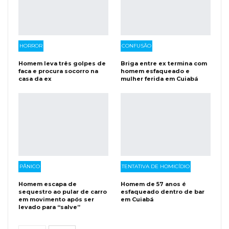
HORROR
CONFUSÃO
Homem leva três golpes de
Briga entre ex termina com
faca e procura socorro na
homem esfaqueado e
casa da ex
mulher ferida em Cuiabá
PÂNICO
TENTATIVA DE HOMICÍDIO
Homem escapa de
Homem de 57 anos é
sequestro ao pular de carro
esfaqueado dentro de bar
em movimento após ser
em Cuiabá
levado para “salve”