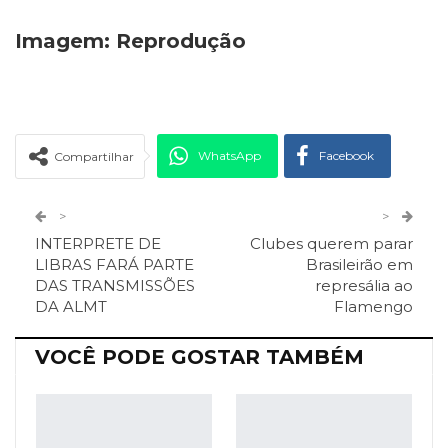
Imagem: Reprodução
WhatsApp
Facebook
Compartilhar
Twitter
Google+
>
>
INTERPRETE DE
Clubes querem parar
ReddIt
Pinterest
Telegram
LIBRAS FARÁ PARTE
Brasileirão em
DAS TRANSMISSÕES
represália ao
DA ALMT
Flamengo
Facebook Messenger
Viber
O email
VOCÊ PODE GOSTAR TAMBÉM