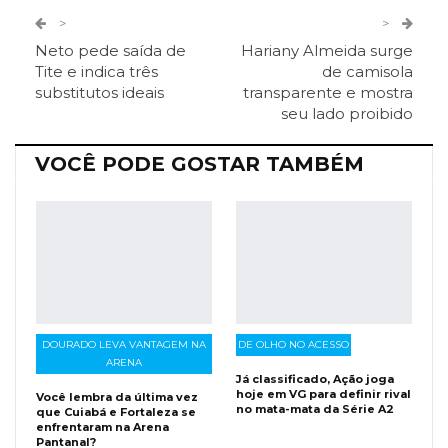
Twitter
Google+
>
>
Neto pede saída de
Hariany Almeida surge
ReddIt
Pinterest
Telegram
Tite e indica três
de camisola
substitutos ideais
transparente e mostra
seu lado proibido
Facebook Messenger
Viber
O email
VOCÊ PODE GOSTAR TAMBÉM
DOURADO LEVA VANTAGEM NA
DE OLHO NO ACESSO
ARENA
Já classificado, Ação joga
hoje em VG para definir rival
Você lembra da última vez
no mata-mata da Série A2
que Cuiabá e Fortaleza se
enfrentaram na Arena
Pantanal?