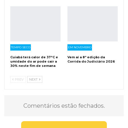
TEMPO SECO
EM NOVEMBRO
Cuiabá terá calor de 37°C e
Vem aí a 8ª edição da
umidade do ar pode cair a
Corrida do Judiciário 2026
30% neste fim de semana
PREV
NEXT
Comentários estão fechados.