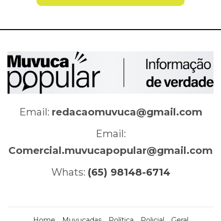
Email:
redacaomuvuca@gmail.com
Email:
Comercial.muvucapopular@gmail.com
Whats:
(65) 98148-6714
Home
Muvucadas
Política
Policial
Geral