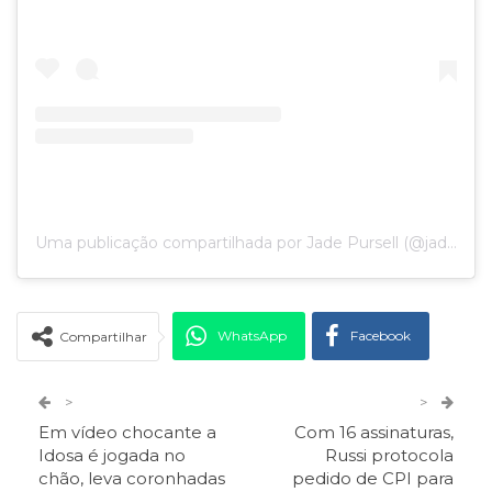
Uma publicação compartilhada por Jade Pursell (@jadepursell_)
WhatsApp
Facebook
Compartilhar
Twitter
Google+
>
>
Em vídeo chocante a
Com 16 assinaturas,
ReddIt
Pinterest
Telegram
Idosa é jogada no
Russi protocola
chão, leva coronhadas
pedido de CPI para