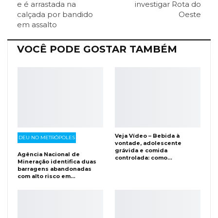
e é arrastada na
investigar Rota do
Facebook Messenger
Viber
O email
calçada por bandido
Oeste
em assalto
VOCÊ PODE GOSTAR TAMBÉM
Veja Vídeo – Bebida à
DEU NO METRÓPOLES
vontade, adolescente
grávida e comida
Agência Nacional de
controlada: como…
Mineração identifica duas
barragens abandonadas
com alto risco em…