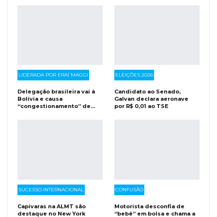
LIDERADA POR ERAÍ MAGGI
ELEIÇÕES 2026
Delegação brasileira vai à
Candidato ao Senado,
Bolívia e causa
Galvan declara aeronave
“congestionamento” de…
por R$ 0,01 ao TSE
SUCESSO INTERNACIONAL
CONFUSÃO
Capivaras na ALMT são
Motorista desconfia de
destaque no New York
“bebê” em bolsa e chama a