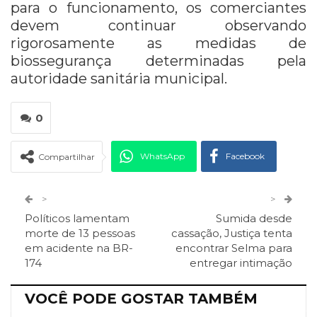
para o funcionamento, os comerciantes
devem continuar observando
rigorosamente as medidas de
biossegurança determinadas pela
autoridade sanitária municipal.
0
WhatsApp
Facebook
Compartilhar
Twitter
Google+
>
>
Políticos lamentam
Sumida desde
ReddIt
Pinterest
Telegram
morte de 13 pessoas
cassação, Justiça tenta
em acidente na BR-
encontrar Selma para
174
entregar intimação
Facebook Messenger
Viber
O email
VOCÊ PODE GOSTAR TAMBÉM