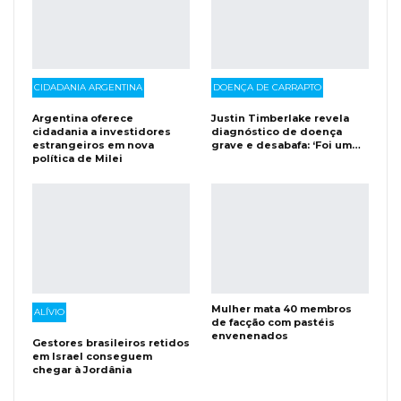
CIDADANIA ARGENTINA
DOENÇA DE CARRAPTO
Argentina oferece
Justin Timberlake revela
cidadania a investidores
diagnóstico de doença
estrangeiros em nova
grave e desabafa: ‘Foi um…
política de Milei
Mulher mata 40 membros
ALÍVIO
de facção com pastéis
envenenados
Gestores brasileiros retidos
em Israel conseguem
chegar à Jordânia