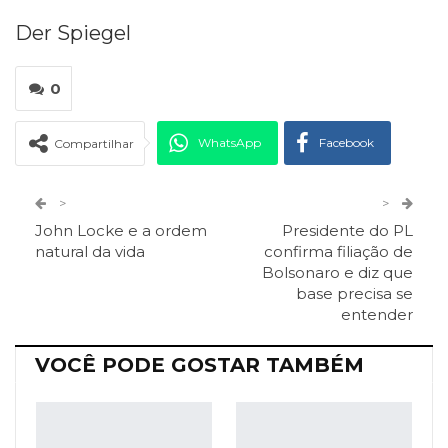
Der Spiegel
0
WhatsApp
Facebook
Compartilhar
Twitter
Google+
>
>
John Locke e a ordem
Presidente do PL
ReddIt
Pinterest
Telegram
natural da vida
confirma filiação de
Bolsonaro e diz que
base precisa se
Facebook Messenger
Viber
O email
entender
VOCÊ PODE GOSTAR TAMBÉM