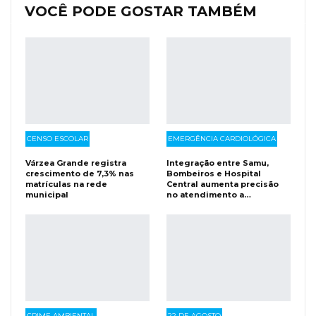
VOCÊ PODE GOSTAR TAMBÉM
CENSO ESCOLAR
EMERGÊNCIA CARDIOLÓGICA
Várzea Grande registra
Integração entre Samu,
crescimento de 7,3% nas
Bombeiros e Hospital
matrículas na rede
Central aumenta precisão
municipal
no atendimento a…
CRIME AMBIENTAL
22 DE AGOSTO