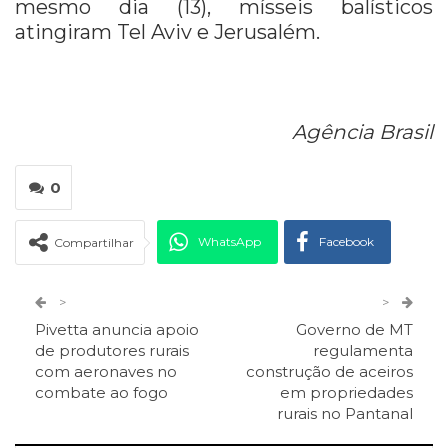
mesmo dia (13), mísseis balísticos
atingiram Tel Aviv e Jerusalém.
Agência Brasil
0
WhatsApp
Facebook
Compartilhar
Twitter
Google+
>
>
Pivetta anuncia apoio
Governo de MT
ReddIt
Pinterest
Telegram
de produtores rurais
regulamenta
com aeronaves no
construção de aceiros
combate ao fogo
em propriedades
Facebook Messenger
Viber
O email
rurais no Pantanal