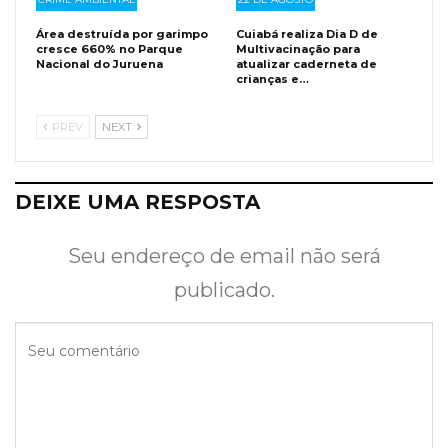
Área destruída por garimpo
Cuiabá realiza Dia D de
cresce 660% no Parque
Multivacinação para
Nacional do Juruena
atualizar caderneta de
crianças e…
PREV
NEXT
DEIXE UMA RESPOSTA
Seu endereço de email não será
publicado.