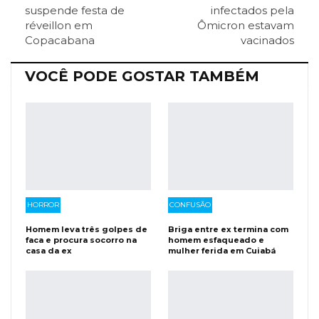
ReddIt
Pinterest
Telegram
suspende festa de
infectados pela
réveillon em
Ômicron estavam
Copacabana
vacinados
Facebook Messenger
Viber
O email
VOCÊ PODE GOSTAR TAMBÉM
HORROR
CONFUSÃO
Homem leva três golpes de
Briga entre ex termina com
faca e procura socorro na
homem esfaqueado e
casa da ex
mulher ferida em Cuiabá