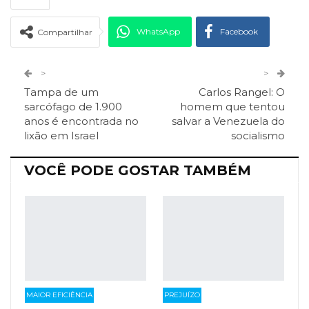
WhatsApp
Facebook
Compartilhar
Twitter
Google+
>
>
Tampa de um
Carlos Rangel: O
ReddIt
Pinterest
Telegram
sarcófago de 1.900
homem que tentou
anos é encontrada no
salvar a Venezuela do
lixão em Israel
socialismo
Facebook Messenger
Viber
O email
VOCÊ PODE GOSTAR TAMBÉM
MAIOR EFICIÊNCIA
PREJUÍZO