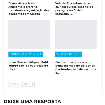
Comissão de Meio
Veículo fica submerso ao
Ambiente e prefeito
cair em buraco escondido
debatem reorganização dos
por água no Distrito
ecopontos em Cuiabá
Industrial;…
CRONOGRAMA ACELERADO
"ANALISTA DE PÁTIO"
Novo Mercado Miguel Sutil
Cachorrinha que vivia no
atinge 65% de evolução de
Senai há mais de dois anos
obra
é retirada e mobiliza alunos
e…
PREV
NEXT
DEIXE UMA RESPOSTA