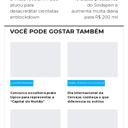
ReddIt
Pinterest
Telegram
atuou para
do Sindspen e
desacreditar cientistas
aumenta multa diária
antilockdown
para R$ 200 mil
Facebook Messenger
Viber
O email
VOCÊ PODE GOSTAR TAMBÉM
GASTRONOMIA
PARA TODOS OS GOSTOS
Concurso escolherá prato
Dia Internacional da
típico para representar a
Cerveja: conheça o que
“Capital do Nortão”
diferencia os estilos