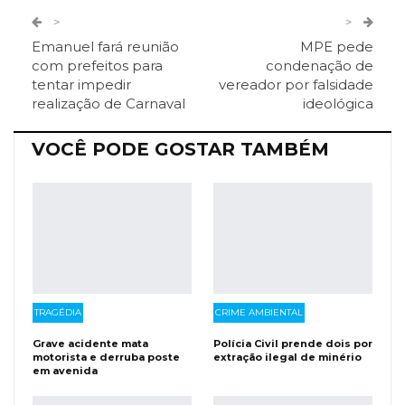
Twitter
Google+
>
>
Emanuel fará reunião
MPE pede
ReddIt
Pinterest
Telegram
com prefeitos para
condenação de
tentar impedir
vereador por falsidade
realização de Carnaval
ideológica
Facebook Messenger
Viber
O email
VOCÊ PODE GOSTAR TAMBÉM
TRAGÉDIA
CRIME AMBIENTAL
Grave acidente mata
Polícia Civil prende dois por
motorista e derruba poste
extração ilegal de minério
em avenida