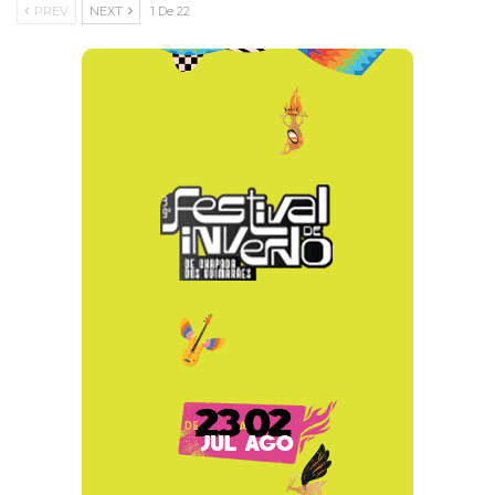
PREV
NEXT
1 De 22