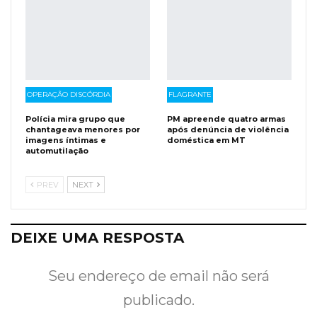
OPERAÇÃO DISCÓRDIA
FLAGRANTE
Polícia mira grupo que
PM apreende quatro armas
chantageava menores por
após denúncia de violência
imagens íntimas e
doméstica em MT
automutilação
PREV
NEXT
DEIXE UMA RESPOSTA
Seu endereço de email não será
publicado.