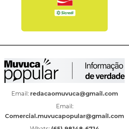
Email:
redacaomuvuca@gmail.com
Email:
Comercial.muvucapopular@gmail.com
Whats:
(65) 98148-6714