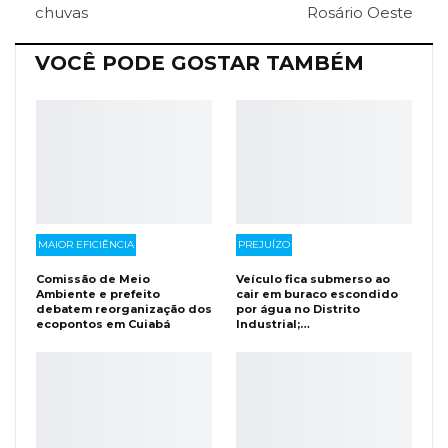
chuvas
Rosário Oeste
Facebook Messenger
Viber
O email
VOCÊ PODE GOSTAR TAMBÉM
MAIOR EFICIÊNCIA
PREJUÍZO
Comissão de Meio
Veículo fica submerso ao
Ambiente e prefeito
cair em buraco escondido
debatem reorganização dos
por água no Distrito
ecopontos em Cuiabá
Industrial;…