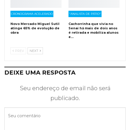
CRONOGRAMA ACELERADO
"ANALISTA DE PÁTIO"
Novo Mercado Miguel Sutil
Cachorrinha que vivia no
atinge 65% de evolução de
Senai há mais de dois anos
obra
é retirada e mobiliza alunos
e…
PREV
NEXT
DEIXE UMA RESPOSTA
Seu endereço de email não será
publicado.