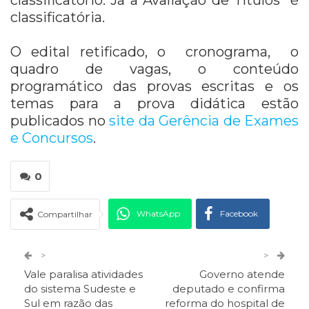
classificatório. Já a Avaliação de Títulos é
classificatória.
O edital retificado, o cronograma, o
quadro de vagas, o conteúdo
programático das provas escritas e os
temas para a prova didática estão
publicados no
site da Gerência de Exames
e Concursos
.
0
WhatsApp
Facebook
Compartilhar
Twitter
Google+
>
>
Vale paralisa atividades
Governo atende
ReddIt
Pinterest
Telegram
do sistema Sudeste e
deputado e confirma
Sul em razão das
reforma do hospital de