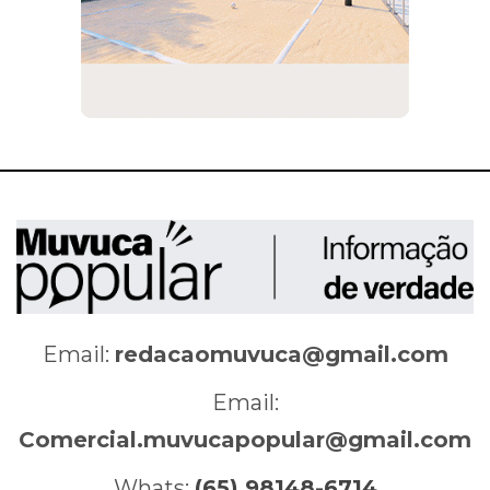
Email:
redacaomuvuca@gmail.com
Email:
Comercial.muvucapopular@gmail.com
Whats:
(65) 98148-6714