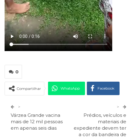
0
WhatsApp
Facebook
Compartilhar
Twitter
Google+
>
>
Várzea Grande vacina
Prédios, veículos e
ReddIt
Pinterest
Telegram
mais de 12 mil pessoas
materiais de
em apenas seis dias
expediente devem ter
a cor da bandeira de
Facebook Messenger
Viber
O email