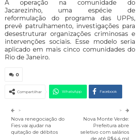
A operação na comunidade do
Jacarezinho, uma espécie de
reformulação do programa das UPPs,
prevê patrulhamento, investigações para
desestruturar organizações criminosas e
intervenções sociais. Esse modelo seria
aplicado em mais cinco comunidades do
Rio de Janeiro.
0
WhatsApp
Facebook
Compartilhar
Twitter
Google+
>
>
Nova renegociação do
Nova Monte Verde:
ReddIt
Pinterest
Telegram
Fies vai ajudar na
Prefeitura abre
quitação de débitos
seletivo com salários
de até R$4,4 mil
Facebook Messenger
Viber
O email