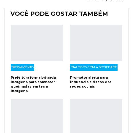
VOCÊ PODE GOSTAR TAMBÉM
TREINAMENTO
DIÁLOGOS COM A SOCIEDADE
Prefeitura forma brigada
Promotor alerta para
indígena para combater
influência e riscos das
queimadas em terra
redes sociais
indígena